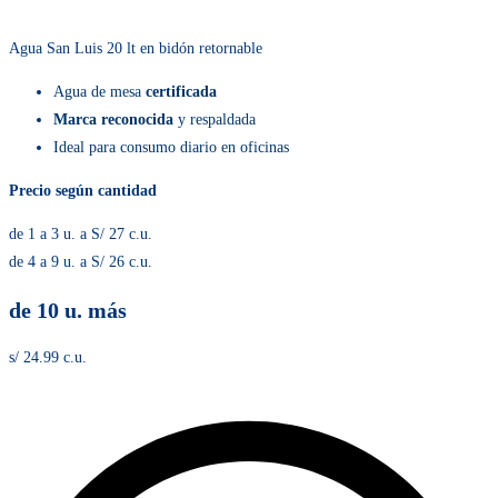
Agua San Luis 20 lt en bidón retornable
Agua de mesa
certificada
Marca reconocida
y respaldada
Ideal para consumo diario en oficinas
Precio según cantidad
de 1 a 3 u. a S/ 27 c.u.
de 4 a 9 u. a S/ 26 c.u.
de 10 u. más
s/ 24.99 c.u.