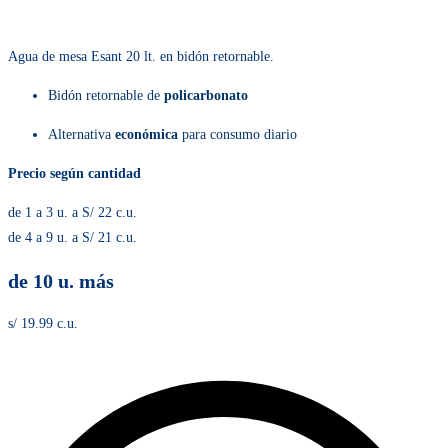
Agua de mesa Esant 20 lt. en bidón retornable.
Bidón retornable de
policarbonato
Alternativa
económica
para consumo diario
Precio según cantidad
de 1 a 3 u. a S/ 22 c.u.
de 4 a 9 u. a S/ 21 c.u.
de 10 u. más
s/ 19.99 c.u.