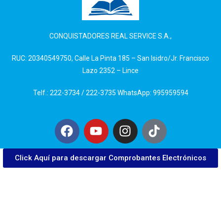
CONQUISTADORES REAL SERVICE S.A.,
RUC: 20340549750, Calle La Pinta 185 – San Isidro/Jr. Francisco
Lazo 2352 – Lince
Telf.: 222-3734 / 222-3735 WhatsApp: 995959594
Click Aquí para descargar Comprobantes Electrónicos