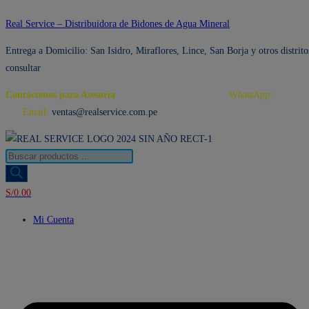
Ir
Real Service – Distribuidora de Bidones de Agua Mineral
al
Entrega a Domicilio: San Isidro, Miraflores, Lince, San Borja y otros distrito
contenido
consultar
Contáctenos para Asesoría
Telf.: 222 3734 / 222 3735
WhatsApp:
995 959
594
Email:
ventas@realservice.com.pe
Búsqueda
de
productos
S/
0.00
Mi Cuenta