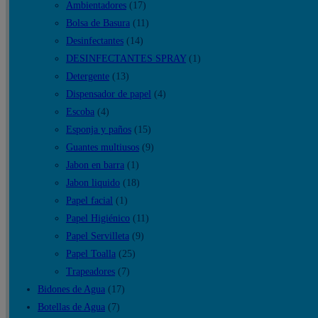
Ambientadores
(17)
500
Bolsa de Basura
(11)
hojas
Desinfectantes
(14)
x
DESINFECTANTES SPRAY
(1)
10
Detergente
(13)
pqt
Dispensador de papel
(4)
cantidad
Escoba
(4)
Esponja y paños
(15)
Guantes multiusos
(9)
Jabon en barra
(1)
Jabon liquido
(18)
Papel facial
(1)
Papel Higiénico
(11)
Papel Servilleta
(9)
Papel Toalla
(25)
Trapeadores
(7)
Bidones de Agua
(17)
Botellas de Agua
(7)