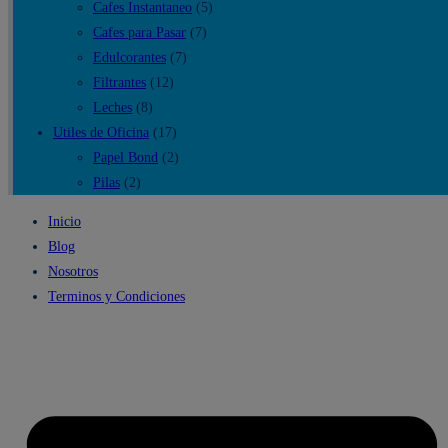
Cafes Instantaneo
(5)
Cafes para Pasar
(7)
Edulcorantes
(7)
Filtrantes
(12)
Leches
(8)
Utiles de Oficina
(17)
Papel Bond
(2)
Pilas
(2)
Inicio
Blog
Nosotros
Terminos y Condiciones