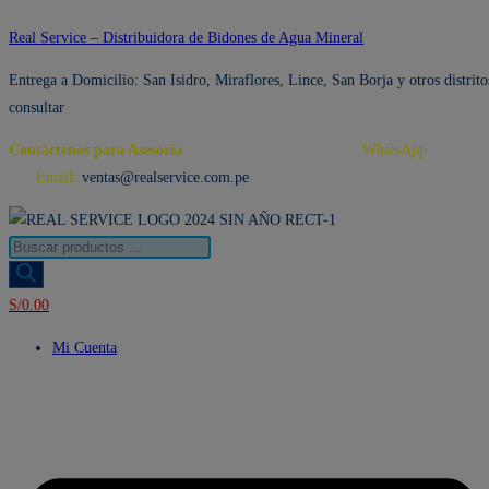
Ir
Real Service – Distribuidora de Bidones de Agua Mineral
al
Entrega a Domicilio: San Isidro, Miraflores, Lince, San Borja y otros distrito
contenido
consultar
Contáctenos para Asesoría
Telf.: 222 3734 / 222 3735
WhatsApp:
995 959
594
Email:
ventas@realservice.com.pe
Búsqueda
de
productos
S/
0.00
Mi Cuenta