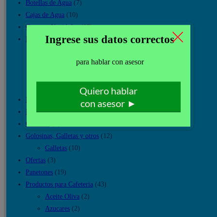
Botellas de Agua
(7)
Cajas de Agua
(10)
Canastas Navideñas
(18)
Descartables
(26)
Cucharitas
(2)
Platos
(1)
Vasos carton ecologico
(7)
Vasos Plasticos y Tecnoport
(13)
Dispensador de Agua Electrico
(3)
Dispensador de Agua portatiles
(20)
Gaseosas
(7)
Golosinas, Galletas y otros
(12)
Galletas
(10)
Ofertas
(3)
Panetones
(19)
Productos para Cafeteria
(43)
Aceite Oliva
(2)
Azucares
(2)