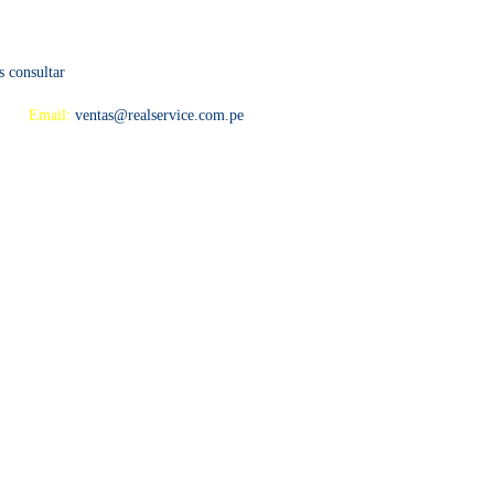
s consultar
 594
Email:
ventas@realservice.com.pe