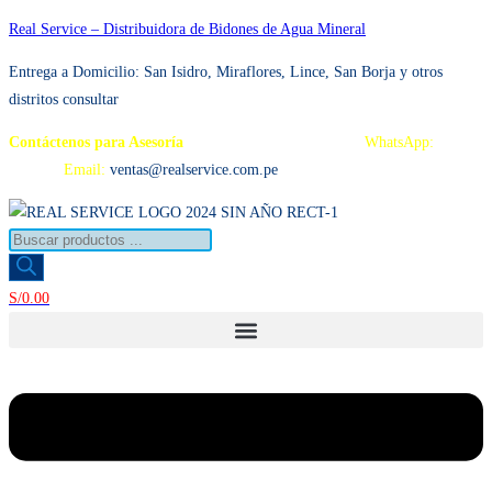
Ir
Real Service – Distribuidora de Bidones de Agua Mineral
al
Entrega a Domicilio: San Isidro, Miraflores, Lince, San Borja y otros distrito
contenido
consultar
Contáctenos para Asesoría
Telf.: 222 3734 / 222 3735
WhatsApp:
995 959
594
Email:
ventas@realservice.com.pe
Búsqueda
de
productos
S/
0.00
Menú