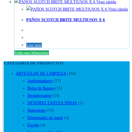
Vista rápida
Vista rápida
PAÑOS SCOTCH BRITE MULTIUSOS X 6
Leer más
Pedir por WhatsApp
CATEGORIA DE PRODUCTOS
ARTICULOS DE LIMPIEZA
(166)
Ambientadores
(17)
Bolsa de Basura
(11)
Desinfectantes
(14)
DESINFECTANTES SPRAY
(1)
Detergente
(13)
Dispensador de papel
(4)