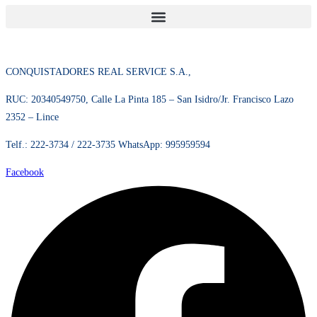
Pilas
(2)
CONQUISTADORES REAL SERVICE S.A.,
RUC: 20340549750, Calle La Pinta 185 – San Isidro/Jr. Francisco Lazo 2352
– Lince
Telf.: 222-3734 / 222-3735 WhatsApp: 995959594
Facebook