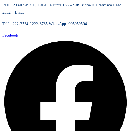
CONQUISTADORES REAL SERVICE S.A.,
RUC: 20340549750, Calle La Pinta 185 – San Isidro/Jr. Francisco Lazo 2352
– Lince
Telf.: 222-3734 / 222-3735 WhatsApp: 995959594
Facebook