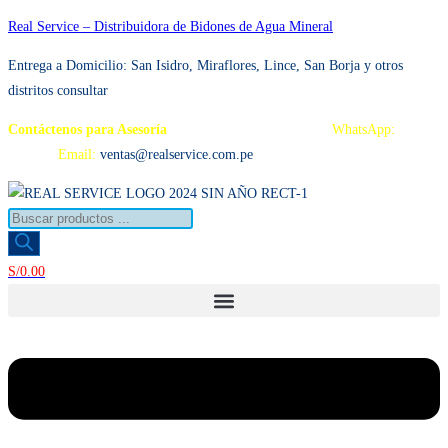
Ir
Real Service – Distribuidora de Bidones de Agua Mineral
al
Entrega a Domicilio: San Isidro, Miraflores, Lince, San Borja y otros distrito
contenido
consultar
Contáctenos para Asesoría
Telf.: 222 3734 / 222 3735
WhatsApp:
995 959
594
Email:
ventas@realservice.com.pe
Búsqueda
de
productos
S/
0.00
Menú