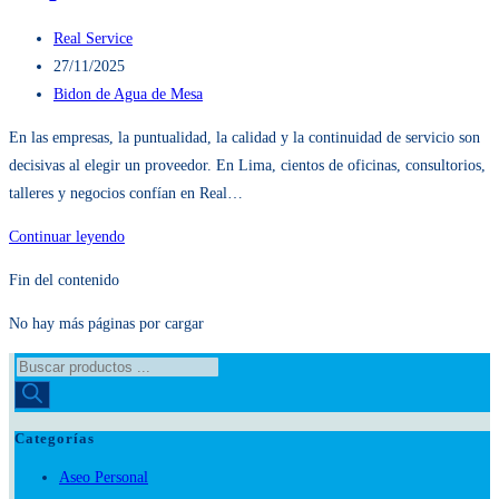
en Lima
Autor
Real Service
de
Publicación
27/11/2025
la
de
Categoría
Bidon de Agua de Mesa
entrada:
la
de
En las empresas, la puntualidad, la calidad y la continuidad de servicio son
entrada:
la
decisivas al elegir un proveedor. En Lima, cientos de oficinas, consultorios,
entrada:
talleres y negocios confían en Real…
Distribuidora
Continuar leyendo
de
Fin del contenido
Panetón
Gloria
No hay más páginas por cargar
y
Búsqueda
Bidón
de
de
productos
Agua
Categorías
San