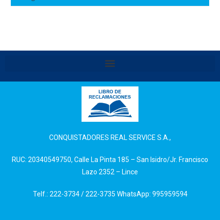
CONQUISTADORES REAL SERVICE S.A.,
RUC: 20340549750, Calle La Pinta 185 – San Isidro/Jr. Francisco
Lazo 2352 – Lince
Telf.: 222-3734 / 222-3735 WhatsApp: 995959594