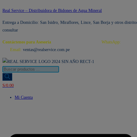
Ir
Real Service – Distribuidora de Bidones de Agua Mineral
al
Entrega a Domicilio: San Isidro, Miraflores, Lince, San Borja y otros distrito
contenido
consultar
Contáctenos para Asesoría
Telf.: 222 3734 / 222 3735
WhatsApp:
995 959
594
Email:
ventas@realservice.com.pe
Búsqueda
de
productos
S/
0.00
Mi Cuenta