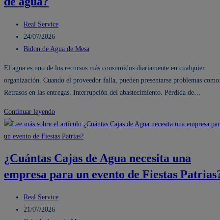
de agua?
tu
oficina
Autor
Real Service
antes
de
Publicación
24/07/2026
de
la
de
Categoría
Bidon de Agua de Mesa
Fiestas
entrada:
la
de
El agua es uno de los recursos más consumidos diariamente en cualquier
Patrias
entrada:
la
organización. Cuando el proveedor falla, pueden presentarse problemas como
evita
entrada:
Retrasos en las entregas. Interrupción del abastecimiento. Pérdida de…
problemas
y
¿Por
Continuar leyendo
mantiene
qué
la
es
productividad
importante
¿Cuántas Cajas de Agua necesita una
elegir
empresa para un evento de Fiestas Patrias
correctamente
un
Autor
distribuidor
Real Service
de
Publicación
de
21/07/2026