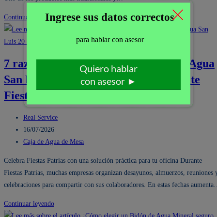
Oferta
Continuar leyendo
Especial
de
Panetón
7 razones para comprar una Caja de Agua
Donofrio
San Luis 20 litros para oficinas durante
para
Empresas
Fiestas Patrias
por
Fiestas
Autor
Real Service
Patrias
de
Publicación
16/07/2026
2026
la
de
Categoría
Caja de Agua de Mesa
entrada:
la
de
Celebra Fiestas Patrias con una solución práctica para tu oficina Durante
entrada:
la
Fiestas Patrias, muchas empresas organizan desayunos, almuerzos, reuniones 
entrada:
celebraciones para compartir con sus colaboradores. En estas fechas aument
7
Continuar leyendo
razones