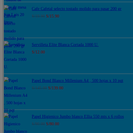
original
actual
Cafe Cafetal selecto tostado molido para pasar 200 gr
era:
es:
El
El
S/
19.90
S/
15.90
S/142.00.
S/99.90.
precio
precio
original
actual
era:
es:
Servilleta Elite Blanca Cortada 1000 U.
S/19.90.
S/15.90.
S/
12.00
Papel Bond Blanco Millenium A4 , 500 hojas x 10 pqt
El
El
S/
145.00
S/
139.00
precio
precio
original
actual
era:
es:
Papel Higienico Jumbo blanco Ellia 550 mts x 6 rollos
S/145.00.
S/139.00.
El
El
S/
90.00
S/
80.00
precio
precio