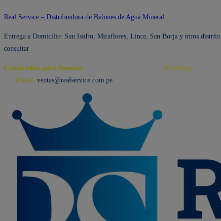
Ir
Real Service – Distribuidora de Bidones de Agua Mineral
al
Entrega a Domicilio: San Isidro, Miraflores, Lince, San Borja y otros distrito
contenido
consultar
Contáctenos para Asesoría
Telf.: 222 3734 / 222 3735
WhatsApp:
995 959
594
Email:
ventas@realservice.com.pe