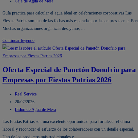
la
de
Categoría
bidones
Caja de Agua de Mesa
entrada:
la
de
de
Guía práctica para calcular el agua ideal en celebraciones corporativas Las
entrada:
la
agua?
Fiestas Patrias son una de las fechas más esperadas por las empresas en el Per
entrada:
Muchas organizaciones organizan desayunos,…
¿Cuántas
Continuar leyendo
Cajas
de
Agua
Oferta Especial de Panetón Donofrio para
necesita
Empresas por Fiestas Patrias 2026
una
empresa
Autor
para
Real Service
de
Publicación
un
20/07/2026
la
de
Categoría
evento
Bidon de Agua de Mesa
entrada:
la
de
de
Las Fiestas Patrias son una excelente oportunidad para fortalecer el clima
entrada:
la
Fiestas
laboral y reconocer el esfuerzo de los colaboradores con un detalle especial.
entrada:
Patrias?
Uno de los productos más tradicionales y…