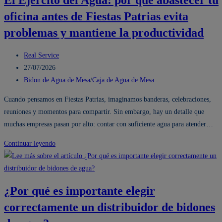
empresa
oficina antes de Fiestas Patrias evita
se
quede
problemas y mantiene la productividad
sin
bidón
Autor
Real Service
de
de
Publicación
27/07/2026
agua
la
de
Categoría
Bidon de Agua de Mesa
/
Caja de Agua de Mesa
mineral
entrada:
la
de
Cuando pensamos en Fiestas Patrias, imaginamos banderas, celebraciones,
Manantial
entrada:
la
reuniones y momentos para compartir. Sin embargo, hay un detalle que
de
entrada:
muchas empresas pasan por alto: contar con suficiente agua para atender…
los
Andes
El
Continuar leyendo
20
Ejército
litros
del
Agua:
¿Por qué es importante elegir
por
correctamente un distribuidor de bidones
qué
abastecer