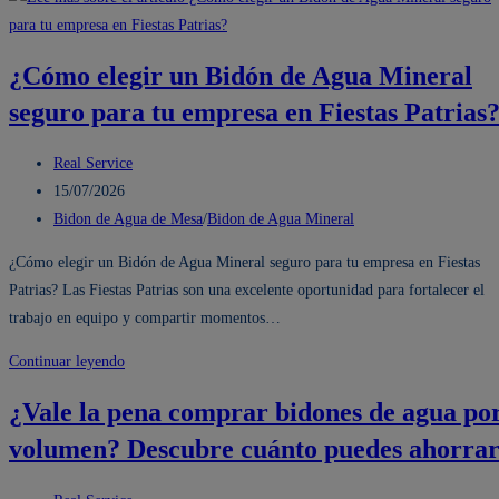
para
comprar
¿Cómo elegir un Bidón de Agua Mineral
una
seguro para tu empresa en Fiestas Patrias
Caja
de
Autor
Agua
Real Service
de
Publicación
San
15/07/2026
la
de
Categoría
Luis
Bidon de Agua de Mesa
/
Bidon de Agua Mineral
entrada:
la
de
20
¿Cómo elegir un Bidón de Agua Mineral seguro para tu empresa en Fiestas
entrada:
la
litros
Patrias? Las Fiestas Patrias son una excelente oportunidad para fortalecer el
entrada:
para
trabajo en equipo y compartir momentos…
oficinas
durante
¿Cómo
Continuar leyendo
Fiestas
elegir
¿Vale la pena comprar bidones de agua po
Patrias
un
volumen? Descubre cuánto puedes ahorra
Bidón
de