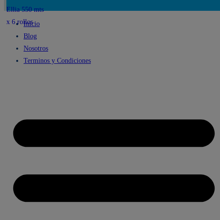
original
actual
era:
es:
Inicio
S/90.00.
S/80.00.
Blog
Nosotros
Terminos y Condiciones