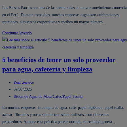
puedes
entrada:
la
de
Las Fiestas Patrias son una de las temporadas de mayor movimiento comercia
ahorrar
entrada:
la
en el Perú. Durante estos días, muchas empresas organizan celebraciones,
entrada:
reuniones, almuerzos corporativos y reciben un mayor número…
Cómo
Continuar leyendo
evitar
retrasos
en
5 beneficios de tener un solo proveedor
tus
para agua, cafetería y limpieza
pedidos
de
Autor
bidón
Real Service
de
Publicación
de
09/07/2026
la
de
Categoría
agua
Bidon de Agua de Mesa
/
Cafes
/
Papel Toalla
entrada:
la
de
San
En muchas empresas, la compra de agua, café, papel higiénico, papel toalla,
entrada:
la
Luis
azúcar, filtrantes y otros suministros suele realizarse con diferentes
entrada:
de
proveedores. Aunque esta práctica parece normal, en realidad genera…
20