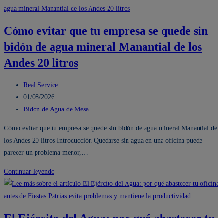
Cómo evitar que tu empresa se quede sin
bidón de agua mineral Manantial de los
Andes 20 litros
Autor
Real Service
de
Publicación
01/08/2026
la
de
Categoría
Bidon de Agua de Mesa
entrada:
la
de
Cómo evitar que tu empresa se quede sin bidón de agua mineral Manantial de
entrada:
la
los Andes 20 litros Introducción Quedarse sin agua en una oficina puede
entrada:
parecer un problema menor,…
Cómo
Continuar leyendo
evitar
que
tu
El Ejército del Agua: por qué abastecer tu