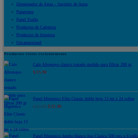
Dispensador de Agua – Surtidor de Agua
Panetones
Papel Toalla
Productos de Cafeteria
Productos de limpieza
Uncategorized
Productos vistos recientemente
Cafe Altomayo clasico tostado molido para filtrar 200 gr
S/
15.90
Papel Higienico Elite Classic doble hoja 13 mt x 24 rollos
El
El
S/
23.90
S/
21.90
precio
precio
original
actual
era:
es:
Papel Higienico Jumbo blanco liso Clasica 500 mts x 6 roll
S/23.90.
S/21.90.