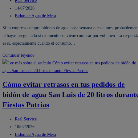
Autor
Agua
Real Service
de
Publicación
Mineral
14/07/2026
la
de
Categoría
seguro
Bidon de Agua de Mesa
entrada:
la
de
para
Si tu empresa compra bidones de agua cada semana o cada mes, probablemen
entrada:
la
tu
te hayas preguntado si realmente conviene comprar por volumen. La respuest
entrada:
empresa
es sí, especialmente cuando el consumo…
en
Fiestas
¿Vale
Continuar leyendo
Patrias?
la
pena
comprar
Cómo evitar retrasos en tus pedidos de
bidones
bidón de agua San Luis de 20 litros durant
de
agua
Fiestas Patrias
por
volumen?
Autor
Real Service
Descubre
de
Publicación
10/07/2026
cuánto
la
de
Categoría
Bidon de Agua de Mesa