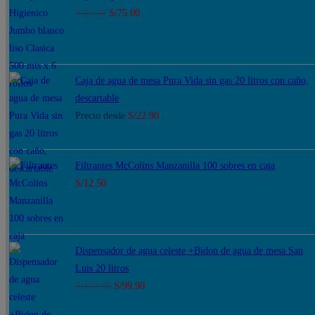
El
El
S/
85.00
S/
75.00
precio
precio
original
actual
era:
es:
Caja de agua de mesa Pura Vida sin gas 20 litros con caño,
S/85.00.
S/75.00.
descartable
Precio desde
S/
22.90
Filtrantes McColins Manzanilla 100 sobres en caja
S/
12.50
Dispensador de agua celeste +Bidon de agua de mesa San
Luis 20 litros
El
El
S/
142.00
S/
99.90
precio
precio