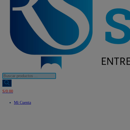
Búsqueda
de
productos
S/
0.00
Mi Cuenta