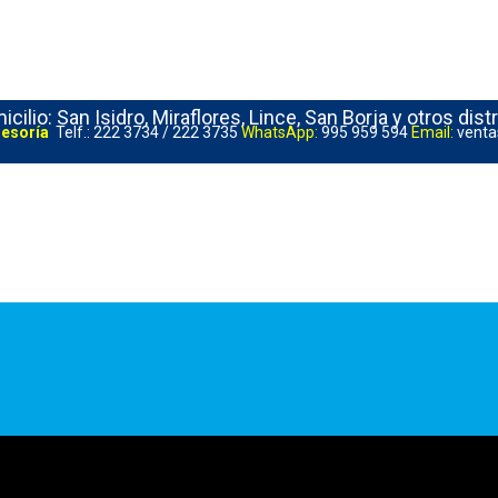
cilio: San Isidro, Miraflores, Lince, San Borja y otros dist
sesoría
Telf.: 222 3734 / 222 3735
WhatsApp:
995 959 594
Email:
venta