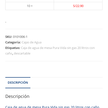
10 +
S/
22.90
.
SKU:
0101006-1
Categoría:
Cajas de Agua
Etiquetas:
Caja de agua de mesa Pura Vida sin gas 20 litros con
caño
,
descartable
DESCRIPCIÓN
Descripción
Caja de agua de mesa Pura Vida sin gas 20 litros con caño,