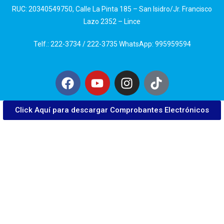
RUC: 20340549750, Calle La Pinta 185 – San Isidro/Jr. Francisco
Lazo 2352 – Lince
Telf.: 222-3734 / 222-3735 WhatsApp: 995959594
Click Aquí para descargar Comprobantes Electrónicos