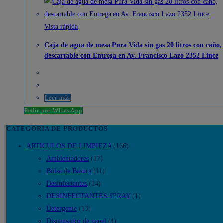
Vida
sin
gas
Vista rápida
20
Caja de agua de mesa Pura Vida sin gas 20 litros con caño,
litros
descartable con Entrega en Av. Francisco Lazo 2352 Lince
con
caño,
descartable
Leer más
cantidad
Pedir por WhatsApp
CATEGORIA DE PRODUCTOS
ARTICULOS DE LIMPIEZA
(166)
Ambientadores
(17)
Bolsa de Basura
(11)
Desinfectantes
(14)
DESINFECTANTES SPRAY
(1)
Detergente
(13)
Dispensador de papel
(4)