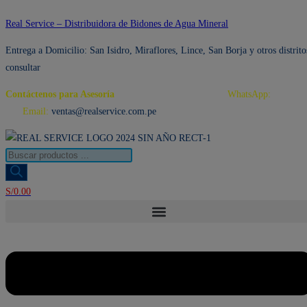
Ir
Real Service – Distribuidora de Bidones de Agua Mineral
al
Entrega a Domicilio: San Isidro, Miraflores, Lince, San Borja y otros distrito
contenido
consultar
Contáctenos para Asesoría
Telf.: 222 3734 / 222 3735
WhatsApp:
995 959
594
Email:
ventas@realservice.com.pe
Búsqueda
de
productos
S/
0.00
Menú