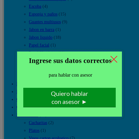
Escoba
(4)
Esponja y paños
(15)
Guantes multiusos
(9)
Jabon en barra
(1)
Jabon liquido
(18)
Papel facial
(1)
Papel Higiénico
(11)
Papel Servilleta
(9)
Papel Toalla
(25)
Trapeadores
(7)
Bidones de Agua
(17)
Botellas de Agua
(7)
Cajas de Agua
(10)
Canastas Navideñas
(18)
Descartables
(26)
Cucharitas
(2)
Platos
(1)
Vasos carton ecologico
(7)