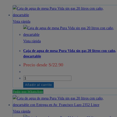
Vista rápida
Vista rápida
Caja de agua de mesa Pura Vida sin gas 20 litros con caño,
descartable
Precio desde
S/
22.90
Caja
de
Añadir al carrito
agua
Pedir por WhatsApp
de
mesa
Pura
Vista rápida