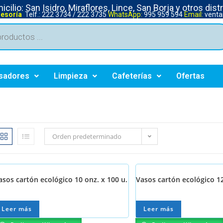
cilio: San Isidro, Miraflores, Lince, San Borja y otros dist
sesoría
Telf.: 222 3734 / 222 3735
WhatsApp:
995 959 594
Email:
venta
sadores
Limpieza
Cafeterías
Ofertas
Orden predeterminado
asos cartón ecológico 10 onz. x 100 u.
Vasos cartón ecológico 12
Leer más
Leer más