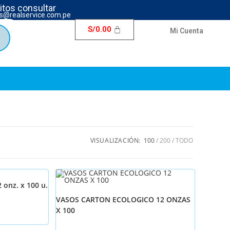
ritos consultar
s@realservice.com.pe
S/
0.00
Mi Cuenta
VISUALIZACIÓN:
100
200
TODO
 onz. x 100 u.
VASOS CARTON ECOLOGICO 12 ONZAS
X 100