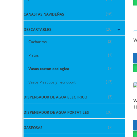
(18)
CANASTAS NAVIDEÑAS
(26)
DESCARTABLES
V
(2)
Cucharitas
(1)
Platos
(7)
Vasos carton ecologico
(13)
Vasos Plasticos y Tecnoport
(3)
DISPENSADOR DE AGUA ELECTRICO
V
1
(20)
DISPENSADOR DE AGUA PORTATILES
(7)
GASEOSAS