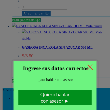
GASEOSA
INCA
Añadir al carrito
KOLA
Pedir por WhatsApp
500
Vista rápida
ML
Vista
X
rápida
15
GASEOSA INCA KOLA SIN AZUCAR 500 ML
BOTELLAS
S/
3.50
cantidad
GASEOSA
INCA
Añadir al carrito
KOLA
Pedir por WhatsApp
SIN
CATEGORIA DE PRODUCTOS
AZUCAR
ARTICULOS DE LIMPIEZA
(166)
500
Ambientadores
(17)
ML