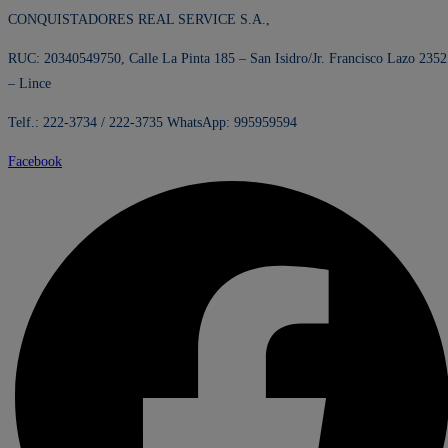
CONQUISTADORES REAL SERVICE S.A.,
RUC: 20340549750, Calle La Pinta 185 – San Isidro/Jr. Francisco Lazo 2352
– Lince
Telf.: 222-3734 / 222-3735 WhatsApp: 995959594
Facebook