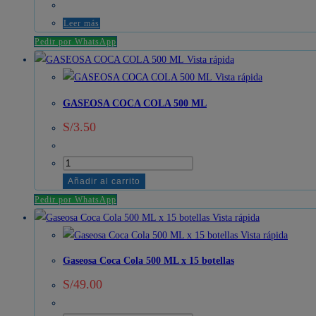
Leer más
Pedir por WhatsApp
Vista rápida
Vista rápida
GASEOSA COCA COLA 500 ML
S/
3.50
GASEOSA
COCA
Añadir al carrito
COLA
Pedir por WhatsApp
500
Vista rápida
ML
Vista rápida
cantidad
Gaseosa Coca Cola 500 ML x 15 botellas
S/
49.00