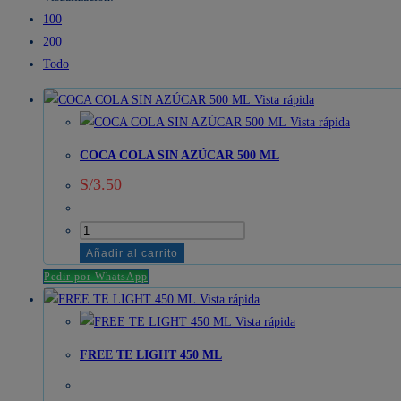
100
200
Todo
Vista rápida
Vista rápida
COCA COLA SIN AZÚCAR 500 ML
S/
3.50
COCA
COLA
Añadir al carrito
SIN
Pedir por WhatsApp
AZÚCAR
Vista rápida
500
Vista rápida
ML
FREE TE LIGHT 450 ML
cantidad