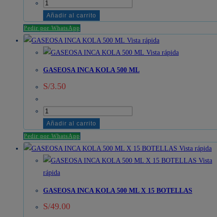
Gaseosa
Coca
Añadir al carrito
Cola
Pedir por WhatsApp
500
Vista rápida
ML
Vista rápida
x
GASEOSA INCA KOLA 500 ML
15
S/
3.50
botellas
cantidad
GASEOSA
INCA
Añadir al carrito
KOLA
Pedir por WhatsApp
500
Vista rápida
ML
Vista
cantidad
rápida
GASEOSA INCA KOLA 500 ML X 15 BOTELLAS
S/
49.00