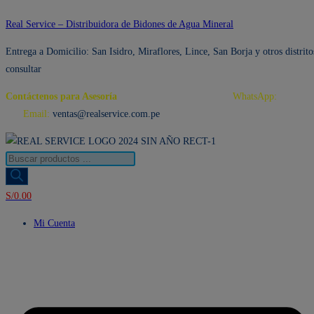
Ir
Real Service – Distribuidora de Bidones de Agua Mineral
al
Entrega a Domicilio: San Isidro, Miraflores, Lince, San Borja y otros distrito
contenido
consultar
Contáctenos para Asesoría
Telf.: 222 3734 / 222 3735
WhatsApp:
995 959
594
Email:
ventas@realservice.com.pe
Búsqueda
de
productos
S/
0.00
Mi Cuenta