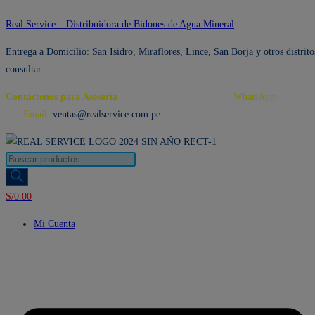
Ir
Real Service – Distribuidora de Bidones de Agua Mineral
al
Entrega a Domicilio: San Isidro, Miraflores, Lince, San Borja y otros distrito
contenido
consultar
Contáctenos para Asesoría
Telf.: 222 3734 / 222 3735
WhatsApp:
995 959
594
Email:
ventas@realservice.com.pe
Búsqueda
de
productos
S/
0.00
Mi Cuenta