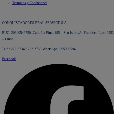
Terminos y Condiciones
CONQUISTADORES REAL SERVICE S.A.,
RUC: 20340549750, Calle La Pinta 185 – San Isidro/Jr. Francisco Lazo 2352
– Lince
Telf.: 222-3734 / 222-3735 WhatsApp: 995959594
Facebook