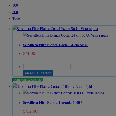
100
200
Todo
Vista rápida
Vista rápida
Servilleta Elite Blanca Coctel 24 cm 50 U.
S/
4.00
Servilleta
Elite
Añadir al carrito
Blanca
Pedir por WhatsApp
Coctel
Vista rápida
24
Vista rápida
cm
Servilleta Elite Blanca Cortada 1000 U.
50
S/
12.00
U.