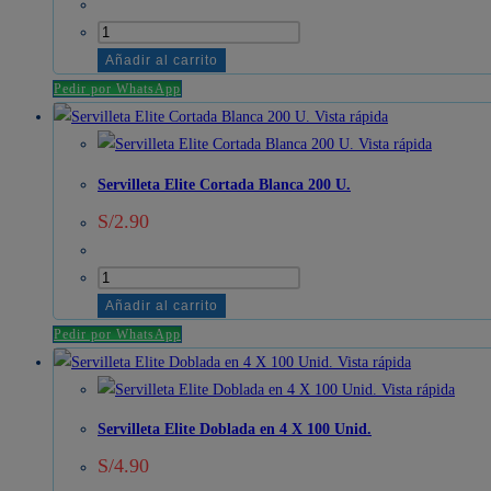
U.
Servilleta
cantidad
Elite
Añadir al carrito
Blanco
Pedir por WhatsApp
33x33cm
Vista rápida
X
Vista rápida
60
Servilleta Elite Cortada Blanca 200 U.
U.
S/
2.90
cantidad
Servilleta
Elite
Añadir al carrito
Cortada
Pedir por WhatsApp
Blanca
Vista rápida
200
Vista rápida
U.
Servilleta Elite Doblada en 4 X 100 Unid.
cantidad
S/
4.90