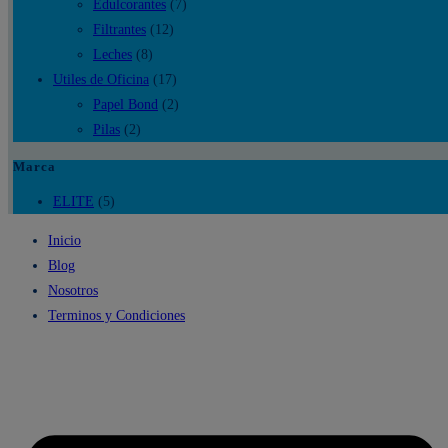
Edulcorantes
(7)
Filtrantes
(12)
Leches
(8)
Utiles de Oficina
(17)
Papel Bond
(2)
Pilas
(2)
Marca
ELITE
(5)
Inicio
Blog
Nosotros
Terminos y Condiciones