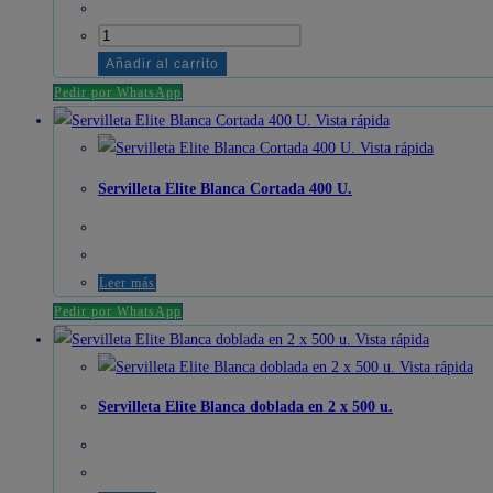
cantidad
Servilleta
Elite
Añadir al carrito
Blanca
Pedir por WhatsApp
Cortada
Vista rápida
1000
Vista rápida
U.
Servilleta Elite Blanca Cortada 400 U.
cantidad
Leer más
Pedir por WhatsApp
Vista rápida
Vista rápida
Servilleta Elite Blanca doblada en 2 x 500 u.