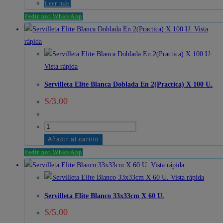
Leer más
Pedir por WhatsApp
Vista
rápida
Vista rápida
Servilleta Elite Blanca Doblada En 2(Practica) X 100 U.
S/
3.00
Servilleta
Elite
Añadir al carrito
Blanca
Pedir por WhatsApp
Doblada
Vista rápida
En
Vista rápida
2(Practica)
Servilleta Elite Blanco 33x33cm X 60 U.
X
S/
5.00
100