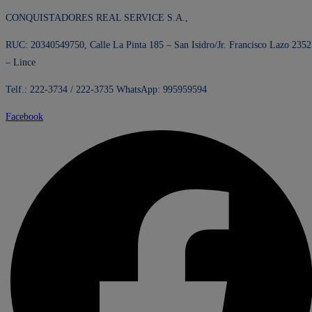
X
CONQUISTADORES REAL SERVICE S.A.,
100
U.
RUC: 20340549750, Calle La Pinta 185 – San Isidro/Jr. Francisco Lazo 2352
cantidad
– Lince
Telf.: 222-3734 / 222-3735 WhatsApp: 995959594
Facebook