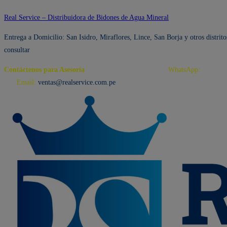
Ir
Real Service – Distribuidora de Bidones de Agua Mineral
al
Entrega a Domicilio: San Isidro, Miraflores, Lince, San Borja y otros distrito
contenido
consultar
Contáctenos para Asesoría
Telf.: 222 3734 / 222 3735
WhatsApp:
995 959
594
Email:
ventas@realservice.com.pe