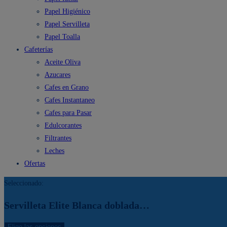
Papel Higiénico
Papel Servilleta
Papel Toalla
Cafeterías
Aceite Oliva
Azucares
Cafes en Grano
Cafes Instantaneo
Cafes para Pasar
Edulcorantes
Filtrantes
Leches
Ofertas
Seleccionado:
Servilleta Elite Blanca doblada…
Elige las opciones