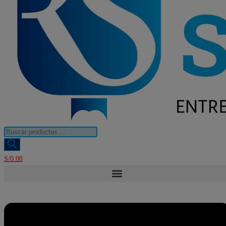
Búsqueda
de
productos
S/
0.00
Menú