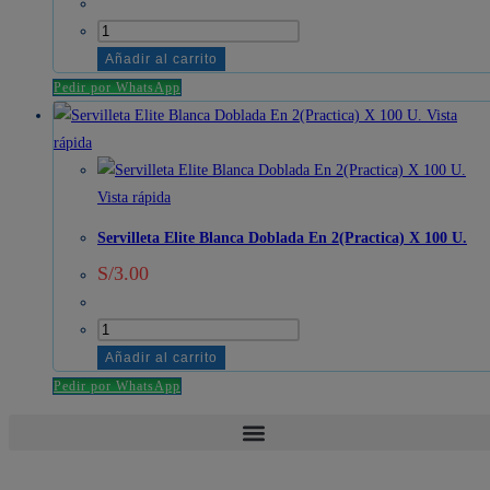
cantidad
Servilleta
Elite
Añadir al carrito
Cortada
Pedir por WhatsApp
Blanca
Vista
200
rápida
U.
cantidad
Vista rápida
Servilleta Elite Blanca Doblada En 2(Practica) X 100 U.
S/
3.00
Servilleta
Elite
Añadir al carrito
Blanca
Pedir por WhatsApp
Doblada
En
2(Practica)