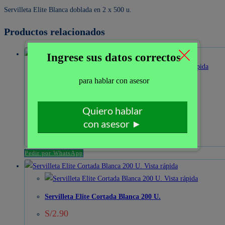
Servilleta Elite Blanca doblada en 2 x 500 u.
Productos relacionados
Vista rápida
Vista rápida
Servilleta Elite Doblada en 4 X 100 Unid.
S/
4.90
Servilleta
Elite
Añadir al carrito
Doblada
Pedir por WhatsApp
en
Vista rápida
4
Vista rápida
X
Servilleta Elite Cortada Blanca 200 U.
100
S/
2.90
Unid.