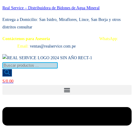
Ir
Real Service – Distribuidora de Bidones de Agua Mineral
al
Entrega a Domicilio: San Isidro, Miraflores, Lince, San Borja y otros distrito
contenido
consultar
Contáctenos para Asesoría
Telf.: 222 3734 / 222 3735
WhatsApp:
995 959
594
Email:
ventas@realservice.com.pe
Búsqueda
de
productos
S/
0.00
Menú