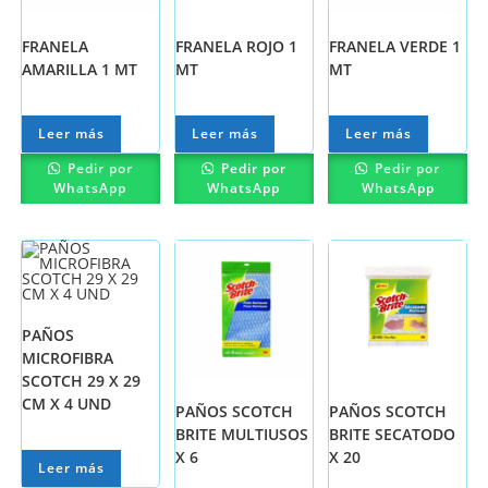
FRANELA
FRANELA ROJO 1
FRANELA VERDE 1
AMARILLA 1 MT
MT
MT
Leer más
Leer más
Leer más
Pedir por
Pedir por
Pedir por
WhatsApp
WhatsApp
WhatsApp
PAÑOS
MICROFIBRA
SCOTCH 29 X 29
CM X 4 UND
PAÑOS SCOTCH
PAÑOS SCOTCH
BRITE MULTIUSOS
BRITE SECATODO
X 6
X 20
Leer más