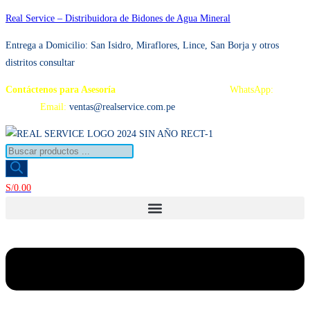
Ir
Real Service – Distribuidora de Bidones de Agua Mineral
al
Entrega a Domicilio: San Isidro, Miraflores, Lince, San Borja y otros
contenido
distritos consultar
Contáctenos para Asesoría
Telf.: 222 3734 / 222 3735
WhatsApp:
995
959 594
Email:
ventas@realservice.com.pe
Búsqueda
de
productos
S/
0.00
Menú