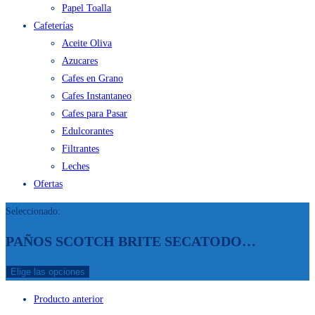
Papel Toalla
Cafeterías
Aceite Oliva
Azucares
Cafes en Grano
Cafes Instantaneo
Cafes para Pasar
Edulcorantes
Filtrantes
Leches
Ofertas
Seleccionado:
PAÑOS SCOTCH BRITE SECATODO…
Elige las opciones
Producto anterior