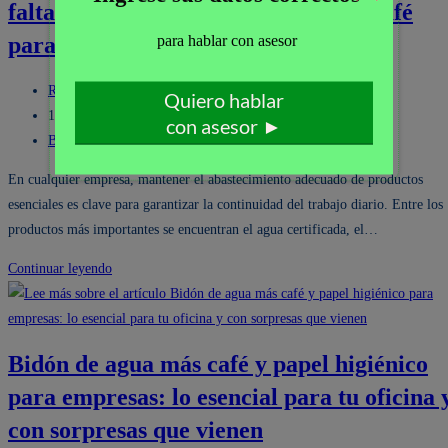
faltar en una oficina: agua, papel y café
bidones
de
para empresas
agua
y
Autor
Real Service
suministros
de
Publicación
18/04/2026
en
la
de
Categoría
Bidon de Agua de Mesa
/
Cafes
/
Productos de limpieza
oficinas
entrada:
la
de
En cualquier empresa, mantener el abastecimiento adecuado de productos
de
entrada:
la
esenciales es clave para garantizar la continuidad del trabajo diario. Entre los
Lima
entrada:
productos más importantes se encuentran el agua certificada, el…
Productos
Continuar leyendo
esenciales
que
nunca
Bidón de agua más café y papel higiénico
deben
para empresas: lo esencial para tu oficina 
faltar
en
con sorpresas que vienen
una