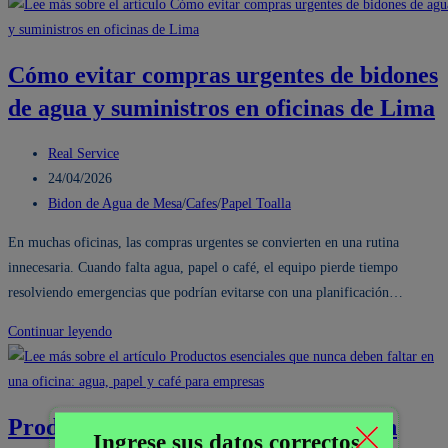
Comprar
Bidón
de
Cómo evitar compras urgentes de bidones
Agua,
de agua y suministros en oficinas de Lima
Papel
Higiénico
Autor
y
Real Service
de
Publicación
Cafetería
24/04/2026
la
de
Categoría
para
Bidon de Agua de Mesa
/
Cafes
/
Papel Toalla
entrada:
la
de
Oficina
En muchas oficinas, las compras urgentes se convierten en una rutina
entrada:
la
con
innecesaria. Cuando falta agua, papel o café, el equipo pierde tiempo
entrada:
Delivery
resolviendo emergencias que podrían evitarse con una planificación…
en
Lima
Cómo
Continuar leyendo
evitar
compras
urgentes
Productos esenciales que nunca deben
de