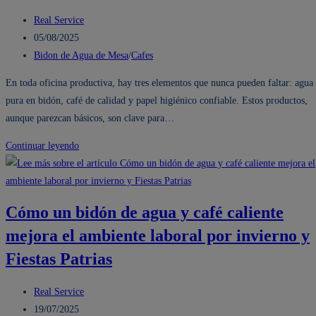
oficina:
Autor
Real Service
agua,
de
Publicación
05/08/2025
papel
la
de
Categoría
Bidon de Agua de Mesa
/
Cafes
y
entrada:
la
de
En toda oficina productiva, hay tres elementos que nunca pueden faltar: agua
café
entrada:
la
pura en bidón, café de calidad y papel higiénico confiable. Estos productos,
para
entrada:
aunque parezcan básicos, son clave para…
empresas
Bidón
Continuar leyendo
de
agua
más
Cómo un bidón de agua y café caliente
café
mejora el ambiente laboral por invierno y
y
papel
Fiestas Patrias
higiénico
para
Autor
Real Service
empresas:
de
Publicación
19/07/2025