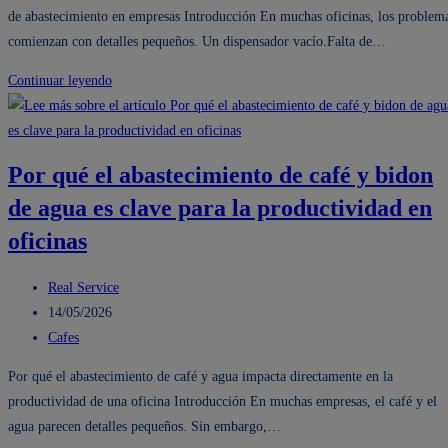
entrada:
la
de abastecimiento en empresas Introducción En muchas oficinas, los problem
en
entrada:
comienzan con detalles pequeños. Un dispensador vacío.Falta de…
Lima
Distribuidora
Continuar leyendo
de
bidón
de
Por qué el abastecimiento de café y bidon
agua
de agua es clave para la productividad en
San
Luis
oficinas
para
oficinas:
Autor
Real Service
cómo
de
Publicación
14/05/2026
evitar
la
de
Categoría
Cafes
problemas
entrada:
la
de
Por qué el abastecimiento de café y agua impacta directamente en la
de
entrada:
la
productividad de una oficina Introducción En muchas empresas, el café y el
abastecimiento
entrada:
agua parecen detalles pequeños. Sin embargo,…
en