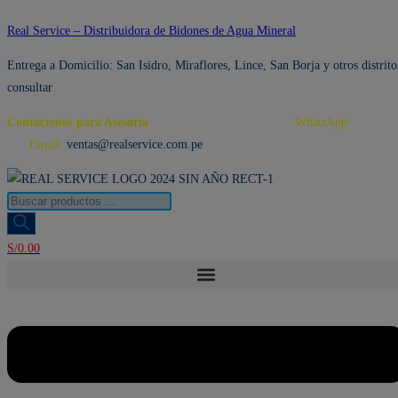
Ir
Real Service – Distribuidora de Bidones de Agua Mineral
al
Entrega a Domicilio: San Isidro, Miraflores, Lince, San Borja y otros distrito
contenido
consultar
Contáctenos para Asesoría
Telf.: 222 3734 / 222 3735
WhatsApp:
995 959
594
Email:
ventas@realservice.com.pe
Búsqueda
de
productos
S/
0.00
Menú