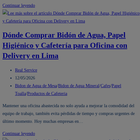
empresas
Por
Continuar leyendo
qué
el
abastecimiento
Dónde Comprar Bidón de Agua, Papel
de
Higiénico y Cafetería para Oficina con
café
y
Delivery en Lima
bidon
de
Autor
Real Service
agua
de
Publicación
12/05/2026
es
la
de
Categoría
Bidon de Agua de Mesa
/
Bidon de Agua Mineral
/
Cafes
/
Papel
clave
entrada:
la
de
Toalla
/
Productos de Cafeteria
para
entrada:
la
Mantener una oficina abastecida no solo ayuda a mejorar la comodidad del
la
entrada:
equipo de trabajo, también evita pérdidas de tiempo y compras urgentes de
productividad
último momento. Hoy muchas empresas en…
en
oficinas
Dónde
Continuar leyendo