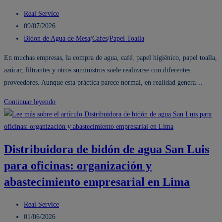
Autor
Real Service
de
Publicación
09/07/2026
la
de
Categoría
Bidon de Agua de Mesa
/
Cafes
/
Papel Toalla
entrada:
la
de
En muchas empresas, la compra de agua, café, papel higiénico, papel toalla,
entrada:
la
azúcar, filtrantes y otros suministros suele realizarse con diferentes
entrada:
proveedores. Aunque esta práctica parece normal, en realidad genera…
5
Continuar leyendo
beneficios
de
tener
Distribuidora de bidón de agua San Luis
un
para oficinas: organización y
solo
proveedor
abastecimiento empresarial en Lima
para
agua,
Autor
Real Service
cafetería
de
Publicación
01/06/2026