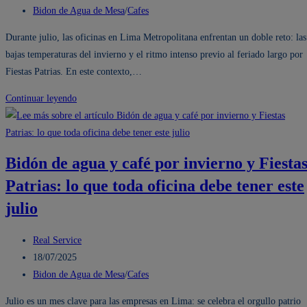
lo
la
de
Categoría
Bidon de Agua de Mesa
/
Cafes
esencial
entrada:
la
de
Durante julio, las oficinas en Lima Metropolitana enfrentan un doble reto: las
para
entrada:
la
bajas temperaturas del invierno y el ritmo intenso previo al feriado largo por
tu
entrada:
Fiestas Patrias. En este contexto,…
oficina
y
Cómo
Continuar leyendo
con
un
sorpresas
bidón
que
de
vienen
Bidón de agua y café por invierno y Fiesta
agua
Patrias: lo que toda oficina debe tener este
y
café
julio
caliente
mejora
Autor
Real Service
el
de
Publicación
18/07/2025
ambiente
la
de
Categoría
Bidon de Agua de Mesa
/
Cafes
laboral
entrada:
la
de
Julio es un mes clave para las empresas en Lima: se celebra el orgullo patrio
por