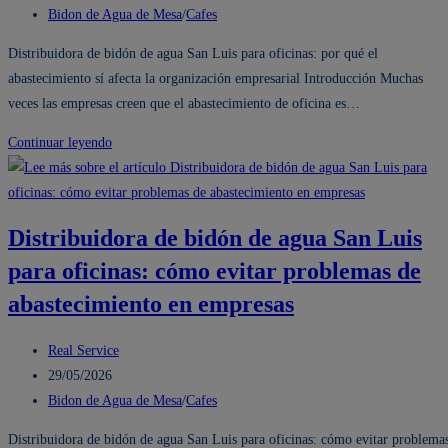
y
la
de
Categoría
Bidon de Agua de Mesa
/
Cafes
limpieza
entrada:
la
de
Distribuidora de bidón de agua San Luis para oficinas: por qué el
entrada:
la
abastecimiento sí afecta la organización empresarial Introducción Muchas
entrada:
veces las empresas creen que el abastecimiento de oficina es…
Distribuidora
Continuar leyendo
de
bidón
de
Distribuidora de bidón de agua San Luis
agua
para oficinas: cómo evitar problemas de
San
Luis
abastecimiento en empresas
para
oficinas:
Autor
Real Service
organización
de
Publicación
29/05/2026
y
la
de
Categoría
Bidon de Agua de Mesa
/
Cafes
abastecimiento
entrada:
la
de
Distribuidora de bidón de agua San Luis para oficinas: cómo evitar problema
empresarial