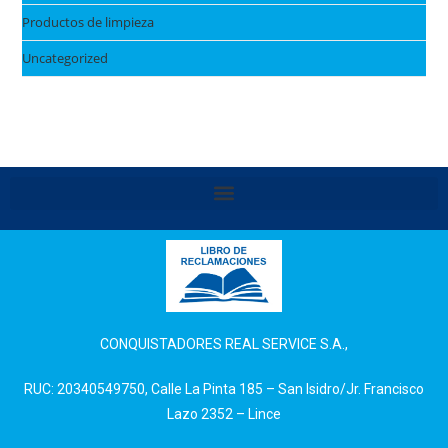
Productos de limpieza
Uncategorized
CONQUISTADORES REAL SERVICE S.A.,
RUC: 20340549750, Calle La Pinta 185 – San Isidro/Jr. Francisco
Lazo 2352 – Lince