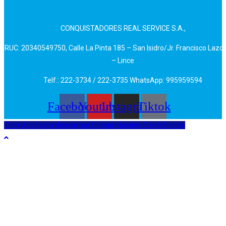
CONQUISTADORES REAL SERVICE S.A.,
RUC: 20340549750, Calle La Pinta 185 – San Isidro/Jr. Francisco Lazo
– Lince
Telf.: 222-3734 / 222-3735 WhatsApp: 995959594
Facebook
Youtube
Instagram
Tiktok
Click Aquí para descargar Comprobantes Electrónicos