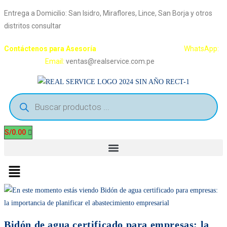
Ir
Entrega a Domicilio: San Isidro, Miraflores, Lince, San Borja y otros
al
distritos consultar
contenido
Contáctenos para Asesoría
Telf.: 222 3734 / 222 3735
WhatsApp:
995 959 594
Email:
ventas@realservice.com.pe
Búsqueda
de
productos
S/
0.00
Menú
Bidón de agua certificado para empresas: la