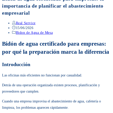
importancia de planificar el abastecimiento
empresarial
Autor
Real Service
de
Publicación
15/06/2026
la
de
Categoría
Bidon de Agua de Mesa
entrada:
la
de
entrada:
la
Bidón de agua certificado para empresas:
entrada:
por qué la preparación marca la diferencia
Introducción
Las oficinas más eficientes no funcionan por casualidad.
Detrás de una operación organizada existen procesos, planificación y
proveedores que cumplen.
Cuando una empresa improvisa el abastecimiento de agua, cafetería o
limpieza, los problemas aparecen rápidamente.