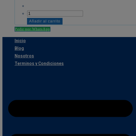
BOLSA
DE
Añadir al carrito
BASURA
Pedir por WhatsApp
1.5
Inicio
MICRA
Blog
RS
Nosotros
NEGRO
Terminos y Condiciones
35
LT
10
U.
cantidad