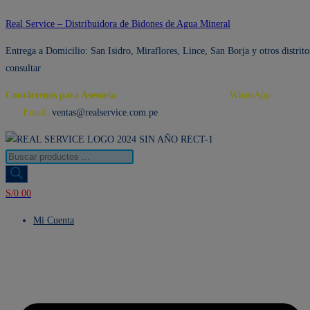
Ir
Real Service – Distribuidora de Bidones de Agua Mineral
al
Entrega a Domicilio: San Isidro, Miraflores, Lince, San Borja y otros distrito
contenido
consultar
Contáctenos para Asesoría
Telf.: 222 3734 / 222 3735
WhatsApp:
995 959
594
Email:
ventas@realservice.com.pe
Búsqueda
de
productos
S/
0.00
Mi Cuenta