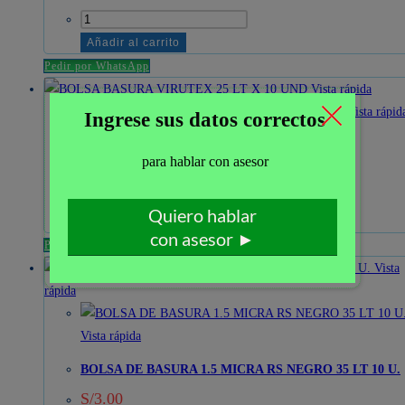
BOLSA
DE
Añadir al carrito
BASURA
Pedir por WhatsApp
1.5
Vista rápida
MICRA
Vista rápid
RS
BOLSA BASURA VIRUTEX 25 LT X 10 UND
NEGRO
75
LT
10
Leer más
U.
Pedir por WhatsApp
cantidad
Vista
rápida
Vista rápida
BOLSA DE BASURA 1.5 MICRA RS NEGRO 35 LT 10 U.
S/
3.00