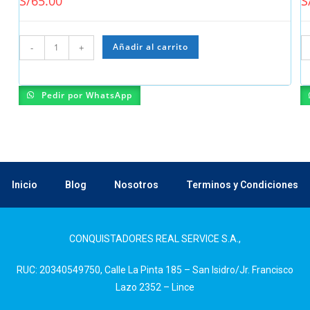
S/
65.00
S
Añadir al carrito
-
+
Pedir por WhatsApp
Inicio
Blog
Nosotros
Terminos y Condiciones
CONQUISTADORES REAL SERVICE S.A.,
RUC: 20340549750, Calle La Pinta 185 – San Isidro/Jr. Francisco
Lazo 2352 – Lince