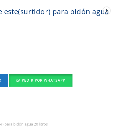
leste(surtidor) para bidón agua
O
PEDIR POR WHATSAPP
r) para bidón agua 20 litros