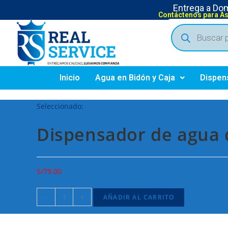
Entrega a Domi
Contáctenos para A
Inicio
Agua en Bidón y Caja
Dispen
Seleccionado:
Dispensador de agua c
S/
79.00
-
+
AÑADIR AL CARRITO