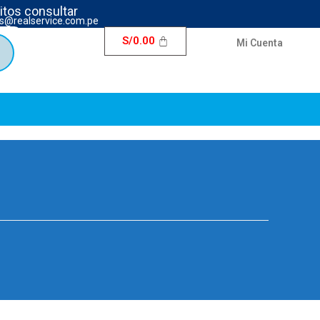
ritos consultar
s@realservice.com.pe
S/
0.00
Mi Cuenta