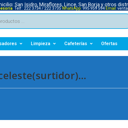
cilio: San Isidro, Miraflores, Lince, San Borja y otros dist
sesoría
Telf.: 222 3734 / 222 3735
WhatsApp:
995 959 594
Email:
venta
sadores
Limpieza
Cafeterías
Ofertas
eleste(surtidor)…