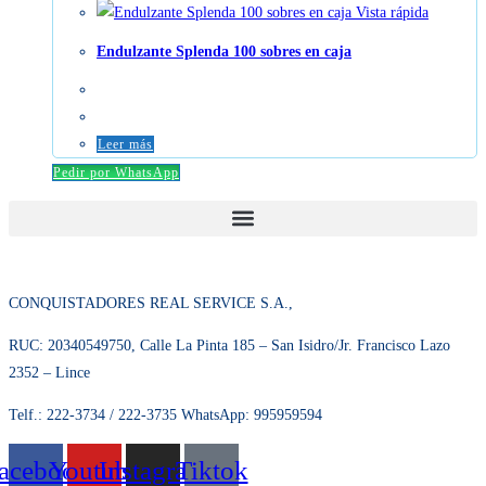
Vista rápida
Endulzante Splenda 100 sobres en caja
Leer más
Pedir por WhatsApp
CONQUISTADORES REAL SERVICE S.A.,
RUC: 20340549750, Calle La Pinta 185 – San Isidro/Jr. Francisco Lazo
2352 – Lince
Telf.: 222-3734 / 222-3735 WhatsApp: 995959594
acebook
Youtube
Instagram
Tiktok