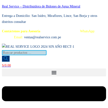
Ir
Real Service – Distribuidora de Bidones de Agua Mineral
al
Entrega a Domicilio: San Isidro, Miraflores, Lince, San Borja y otros
contenido
distritos consultar
Contáctenos para Asesoría
Telf.: 222 3734 / 222 3735
WhatsApp:
995
959 594
Email:
ventas@realservice.com.pe
Búsqueda
de
productos
S/
0.00
Menú