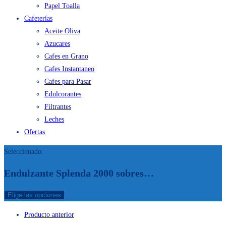
Papel Toalla
Cafeterías
Aceite Oliva
Azucares
Cafes en Grano
Cafes Instantaneo
Cafes para Pasar
Edulcorantes
Filtrantes
Leches
Ofertas
Seleccionado:
Endulzante Splenda 2000 sobres…
Elige las opciones
Producto anterior