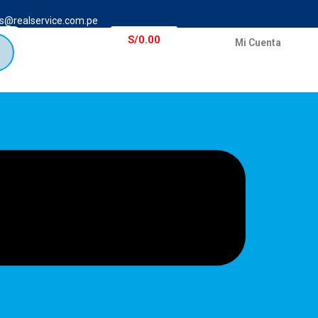
s@realservice.com.pe
S/
0.00
Mi Cuenta