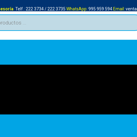
sesoría
Telf.: 222 3734 / 222 3735
WhatsApp:
995 959 594
Email:
venta