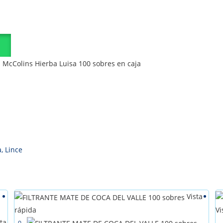
s McColins Hierba Luisa 100 sobres en caja
, Lince
Vista
rápida
Vi
ta