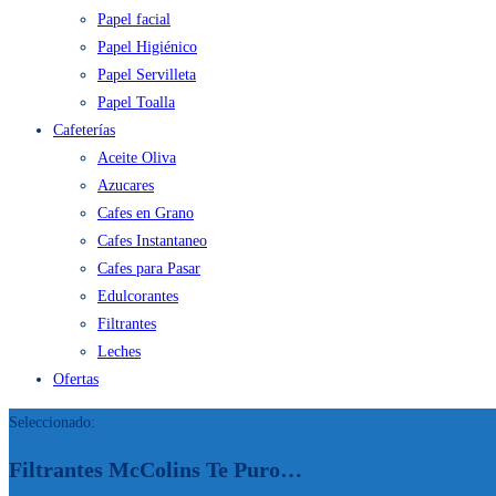
Papel facial
Papel Higiénico
Papel Servilleta
Papel Toalla
Cafeterías
Aceite Oliva
Azucares
Cafes en Grano
Cafes Instantaneo
Cafes para Pasar
Edulcorantes
Filtrantes
Leches
Ofertas
Seleccionado:
Filtrantes McColins Te Puro…