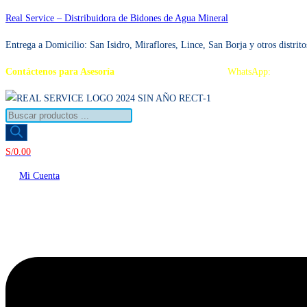
Ir
Real Service – Distribuidora de Bidones de Agua Mineral
al
Entrega a Domicilio: San Isidro, Miraflores, Lince, San Borja y otros distrito
contenido
Contáctenos para Asesoría
Telf.: 222 3734 / 222 3735
WhatsApp:
995 959
Búsqueda
de
productos
S/
0.00
Mi Cuenta
Menú