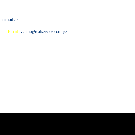
s consultar
 594
Email:
ventas@realservice.com.pe