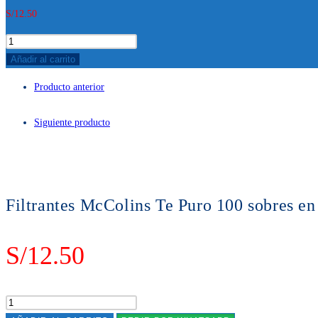
S/
12.50
Filtrantes
McColins
Añadir al carrito
Te
Producto anterior
Puro
100
Siguiente producto
sobres
en
caja
cantidad
Filtrantes McColins Te Puro 100 sobres en
S/
12.50
Filtrantes