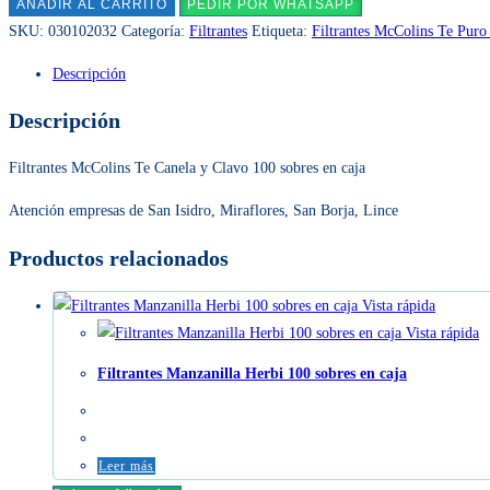
McColins
AÑADIR AL CARRITO
PEDIR POR WHATSAPP
Te
SKU:
030102032
Categoría:
Filtrantes
Etiqueta:
Filtrantes McColins Te Puro 
Puro
Descripción
100
sobres
Descripción
en
caja
Filtrantes McColins Te Canela y Clavo 100 sobres en caja
cantidad
Atención empresas de San Isidro, Miraflores, San Borja, Lince
Productos relacionados
Vista rápida
Vista rápida
Filtrantes Manzanilla Herbi 100 sobres en caja
Leer más