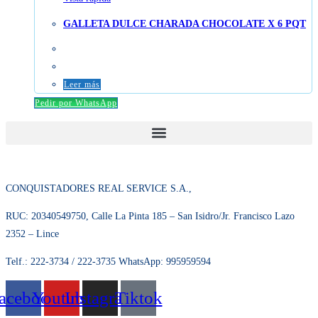
GALLETA DULCE CHARADA CHOCOLATE X 6 PQT
Leer más
Pedir por WhatsApp
CONQUISTADORES REAL SERVICE S.A.,
RUC: 20340549750, Calle La Pinta 185 – San Isidro/Jr. Francisco Lazo
2352 – Lince
Telf.: 222-3734 / 222-3735 WhatsApp: 995959594
acebook
Youtube
Instagram
Tiktok