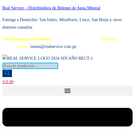
Ir
Real Service – Distribuidora de Bidones de Agua Mineral
al
Entrega a Domicilio: San Isidro, Miraflores, Lince, San Borja y otros
contenido
distritos consultar
Contáctenos para Asesoría
Telf.: 222 3734 / 222 3735
WhatsApp:
995
959 594
Email:
ventas@realservice.com.pe
Búsqueda
de
productos
S/
0.00
Menú