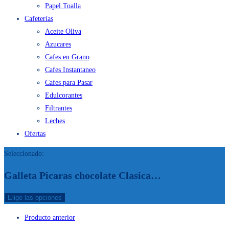
Papel Toalla
Cafeterías
Aceite Oliva
Azucares
Cafes en Grano
Cafes Instantaneo
Cafes para Pasar
Edulcorantes
Filtrantes
Leches
Ofertas
Seleccionado:
Galleta Picaras chocolate Clasica…
Elige las opciones
Producto anterior