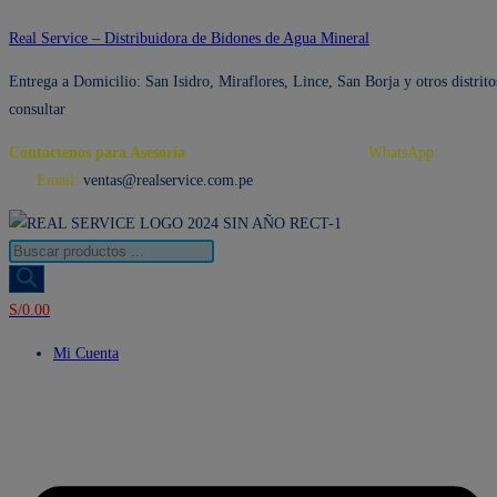
Ir
Real Service – Distribuidora de Bidones de Agua Mineral
al
Entrega a Domicilio: San Isidro, Miraflores, Lince, San Borja y otros distrito
contenido
consultar
Contáctenos para Asesoría
Telf.: 222 3734 / 222 3735
WhatsApp:
995 959
594
Email:
ventas@realservice.com.pe
Búsqueda
de
productos
S/
0.00
Mi Cuenta