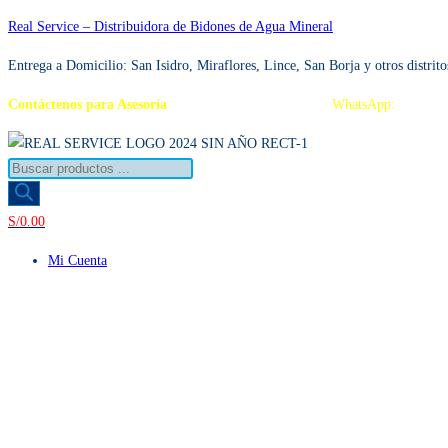
Ir
Real Service – Distribuidora de Bidones de Agua Mineral
al
Entrega a Domicilio: San Isidro, Miraflores, Lince, San Borja y otros distrito
contenido
Contáctenos para Asesoría
Telf.: 222 3734 / 222 3735
WhatsApp:
995 959
Búsqueda
de
productos
S/
0.00
Mi Cuenta