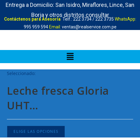
Entrega a Domicilio: San Isidro, Miraflores, Lince, San
Borja y otros distritos consultar
Contáctenos para Asesoría
Telf.: 222 3734 / 222 3735
WhatsApp:
995 959 594
Email:
ventas@realservice.com.pe
Seleccionado:
Leche fresca Gloria
UHT…
ELIGE LAS OPCIONES