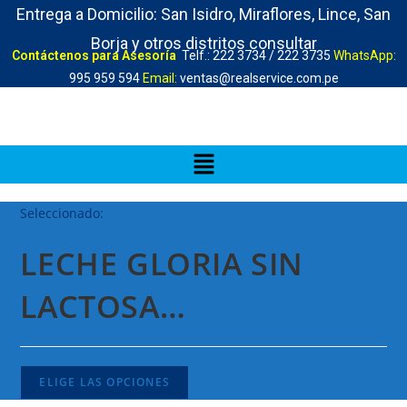
Entrega a Domicilio: San Isidro, Miraflores, Lince, San
Borja y otros distritos consultar
Contáctenos para Asesoría
Telf.: 222 3734 / 222 3735
WhatsApp:
995 959 594
Email:
ventas@realservice.com.pe
Seleccionado:
LECHE GLORIA SIN
LACTOSA…
ELIGE LAS OPCIONES