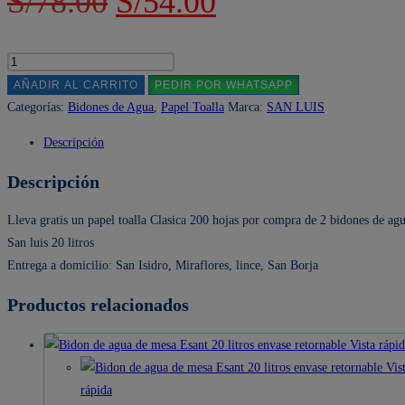
El
El
S/
78.00
S/
54.00
San
precio
precio
luis
20
original
actual
Lleva
litros
gratis
AÑADIR AL CARRITO
PEDIR POR WHATSAPP
era:
es:
cantidad
un
Categorías:
Bidones de Agua
,
Papel Toalla
Marca:
SAN LUIS
S/78.00.
S/54.00.
papel
Descripción
toalla
Clasica
Descripción
200
hojas
Lleva gratis un papel toalla Clasica 200 hojas por compra de 2 bidones de ag
por
San luis 20 litros
compra
Entrega a domicilio: San Isidro, Miraflores, lince, San Borja
de
Productos relacionados
2
bidones
Vista rápi
de
Vis
agua
rápida
San