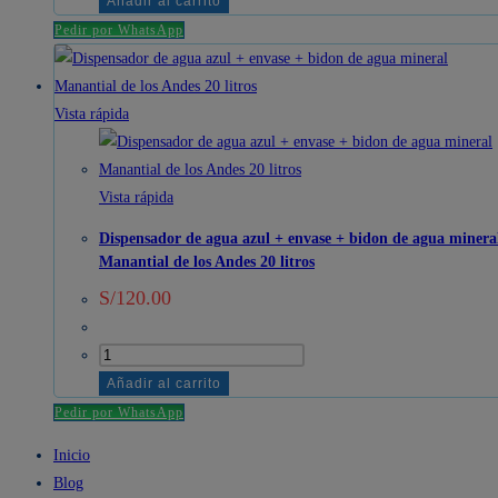
Añadir al carrito
Elite
Pedir por WhatsApp
Interfoliado
Blanca
Doble
Vista rápida
Hoja
XL
200
Vista rápida
Hojas
Dispensador de agua azul + envase + bidon de agua minera
cantidad
Manantial de los Andes 20 litros
S/
120.00
Dispensador
de
Añadir al carrito
agua
Pedir por WhatsApp
azul
Inicio
+
Blog
envase