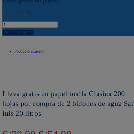
Lleva gratis un papel…
El
El
S/
78.00
S/
54.00
precio
precio
Lleva
original
actual
gratis
Añadir al carrito
era:
es:
un
-31%
S/78.00.
S/54.00.
papel
Producto anterior
toalla
Clasica
200
hojas
por
compra
Lleva gratis un papel toalla Clasica 200
de
hojas por compra de 2 bidones de agua Sa
2
luis 20 litros
bidones
de
agua