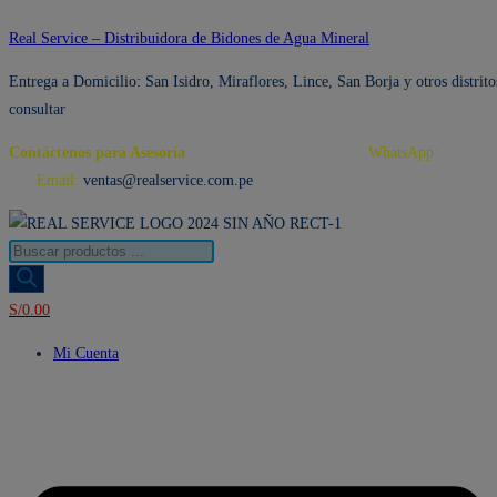
Ir
Real Service – Distribuidora de Bidones de Agua Mineral
al
Entrega a Domicilio: San Isidro, Miraflores, Lince, San Borja y otros distrito
contenido
consultar
Contáctenos para Asesoría
Telf.: 222 3734 / 222 3735
WhatsApp:
995 959
594
Email:
ventas@realservice.com.pe
Búsqueda
de
productos
S/
0.00
Mi Cuenta