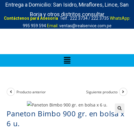
Entrega a Domicilio: San Isidro, Miraflores, Lince, San
Borja y otros distritos consultar
Contáctenos para Asesoría
Telf.: 222 3734 / 222 3735
WhatsApp:
995 959 594
Email:
ventas@realservice.com.pe
Producto anterior
Siguiente producto
Paneton Bimbo 900 gr. en bolsa x
6 u.