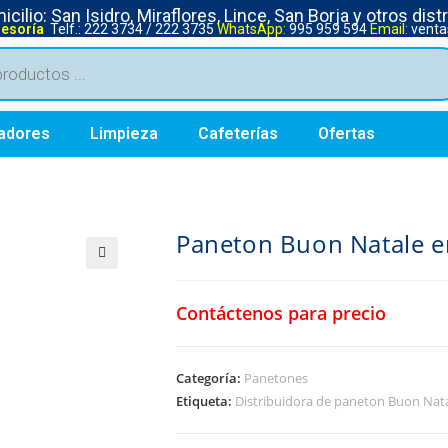
cilio: San Isidro, Miraflores, Lince, San Borja y otros dist
sesoría
Telf.: 222 3734 / 222 3735
WhatsApp:
995 959 594
Email:
venta
adores
Limpieza
Cafeterías
Ofertas
Paneton Buon Natale en
Contáctenos para precio
Categoría:
Panetones
Etiqueta:
Distribuidora de paneton Buon Nata