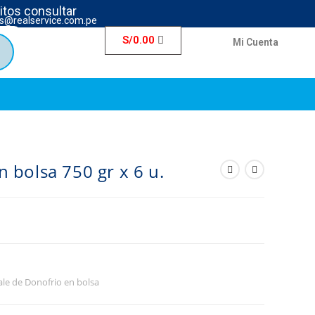
ritos consultar
s@realservice.com.pe
S/
0.00
Mi Cuenta
 bolsa 750 gr x 6 u.
le de Donofrio en bolsa