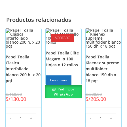
Productos relacionados
AGOTADO
-19%
-7%
Papel Toalla Elite
Papel Toalla
Papel Toalla
Megarollo 100
Clasica
Kleenex supreme
Hojas x 12 rollos
interfoliado
multifolder
blanco 200 h. x 20
blanco 150 dh x
Leer más
pqt
18 pqt
Pedir por
S/
160.00
S/
220.00
WhatsApp
S/
130.00
S/
205.00
-
+
-
+