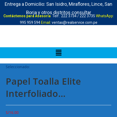
Entrega a Domicilio: San Isidro, Miraflores, Lince, San
Borja y otros distritos consultar
Contáctenos para Asesoría
Telf.: 222 3734 / 222 3735
WhatsApp:
995 959 594
Email:
ventas@realservice.com.pe
Seleccionado:
Papel Toalla Elite
Interfoliado…
S/
16.00