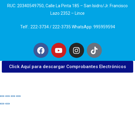
RUC: 20340549750, Calle La Pinta 185 – San Isidro/Jr. Francisco
Lazo 2352 – Lince
Telf.: 222-3734 / 222-3735 WhatsApp: 995959594
Click Aquí para descargar Comprobantes Electrónicos