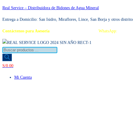
Ir
Real Service – Distribuidora de Bidones de Agua Mineral
al
Entrega a Domicilio: San Isidro, Miraflores, Lince, San Borja y otros distrito
contenido
Contáctenos para Asesoría
Telf.: 222 3734 / 222 3735
WhatsApp:
995 959
Búsqueda
de
productos
S/
0.00
Mi Cuenta