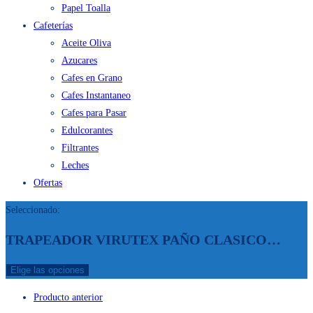
Papel Toalla
Cafeterías
Aceite Oliva
Azucares
Cafes en Grano
Cafes Instantaneo
Cafes para Pasar
Edulcorantes
Filtrantes
Leches
Ofertas
Seleccionado:
TRAPEADOR VIRUTEX PAÑO CLASICO…
Elige las opciones
Producto anterior