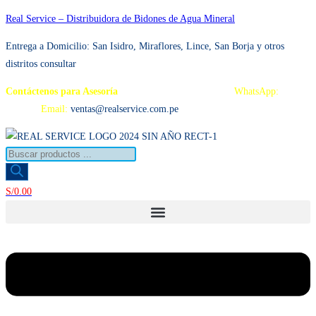
Ir
Real Service – Distribuidora de Bidones de Agua Mineral
al
Entrega a Domicilio: San Isidro, Miraflores, Lince, San Borja y otros
contenido
distritos consultar
Contáctenos para Asesoría
Telf.: 222 3734 / 222 3735
WhatsApp:
995
959 594
Email:
ventas@realservice.com.pe
Búsqueda
de
productos
S/
0.00
Menú