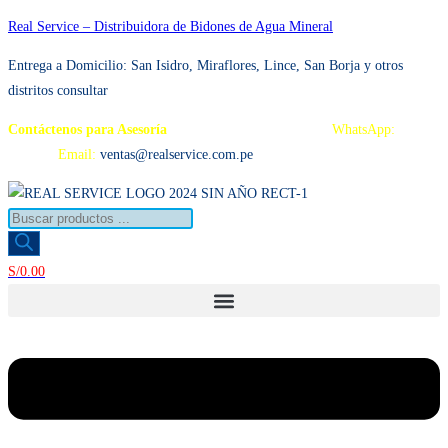
Ir
Real Service – Distribuidora de Bidones de Agua Mineral
al
Entrega a Domicilio: San Isidro, Miraflores, Lince, San Borja y otros
contenido
distritos consultar
Contáctenos para Asesoría
Telf.: 222 3734 / 222 3735
WhatsApp:
995
959 594
Email:
ventas@realservice.com.pe
Búsqueda
de
productos
S/
0.00
Menú