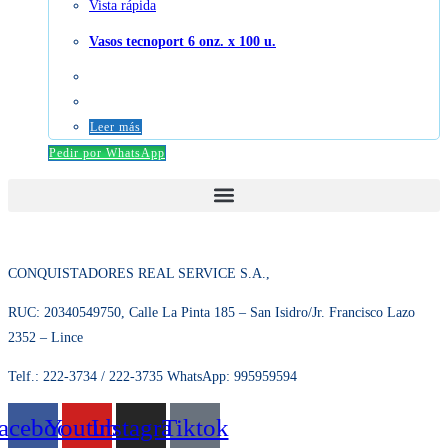
Vista rápida
Vasos tecnoport 6 onz. x 100 u.
Leer más
Pedir por WhatsApp
CONQUISTADORES REAL SERVICE S.A.,
RUC: 20340549750, Calle La Pinta 185 – San Isidro/Jr. Francisco Lazo
2352 – Lince
Telf.: 222-3734 / 222-3735 WhatsApp: 995959594
acebook
Youtube
Instagram
Tiktok