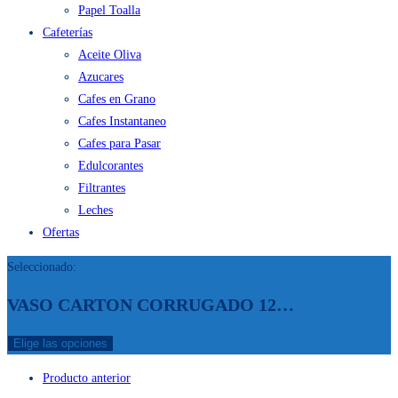
Papel Toalla
Cafeterías
Aceite Oliva
Azucares
Cafes en Grano
Cafes Instantaneo
Cafes para Pasar
Edulcorantes
Filtrantes
Leches
Ofertas
Seleccionado:
VASO CARTON CORRUGADO 12…
Elige las opciones
Producto anterior