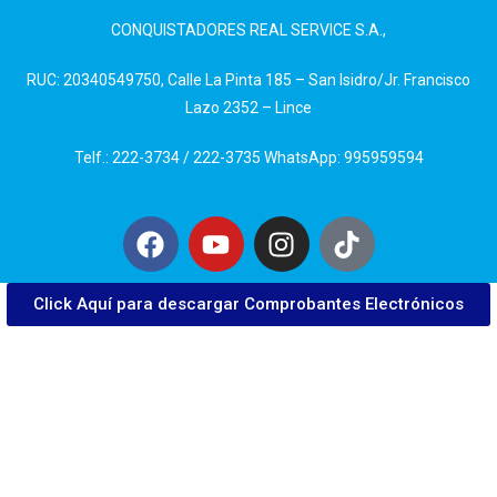
CONQUISTADORES REAL SERVICE S.A.,
RUC: 20340549750, Calle La Pinta 185 – San Isidro/Jr. Francisco
Lazo 2352 – Lince
Telf.: 222-3734 / 222-3735 WhatsApp: 995959594
Click Aquí para descargar Comprobantes Electrónicos