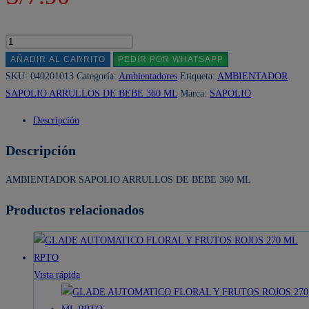
AMBIENTADOR
SAPOLIO
AÑADIR AL CARRITO
PEDIR POR WHATSAPP
ARRULLOS
SKU:
040201013
Categoría:
Ambientadores
Etiqueta:
AMBIENTADOR
DE
SAPOLIO ARRULLOS DE BEBE 360 ML
Marca:
SAPOLIO
BEBE
Descripción
360
ML
Descripción
cantidad
AMBIENTADOR SAPOLIO ARRULLOS DE BEBE 360 ML
Productos relacionados
Vista rápida