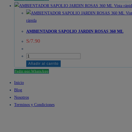
Vista rápi
Vis
rápida
AMBIENTADOR SAPOLIO JARDIN ROSAS 360 ML
S/
7.90
AMBIENTADOR
SAPOLIO
Añadir al carrito
JARDIN
Pedir por WhatsApp
ROSAS
Inicio
360
Blog
ML
Nosotros
cantidad
Terminos y Condiciones