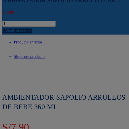
AMBIENTADOR SAPOLIO ARRULLOS DE…
S/
7.90
AMBIENTADOR
SAPOLIO
Añadir al carrito
ARRULLOS
Producto anterior
DE
BEBE
Siguiente producto
360
ML
cantidad
AMBIENTADOR SAPOLIO ARRULLOS
DE BEBE 360 ML
S/
7.90