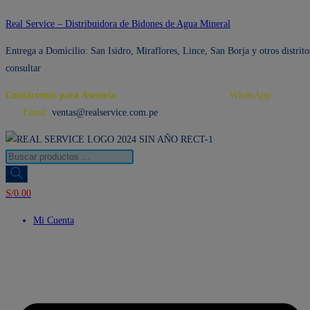
Ir
Real Service – Distribuidora de Bidones de Agua Mineral
al
Entrega a Domicilio: San Isidro, Miraflores, Lince, San Borja y otros distrito
contenido
consultar
Contáctenos para Asesoría
Telf.: 222 3734 / 222 3735
WhatsApp:
995 959
594
Email:
ventas@realservice.com.pe
Búsqueda
de
productos
S/
0.00
Mi Cuenta