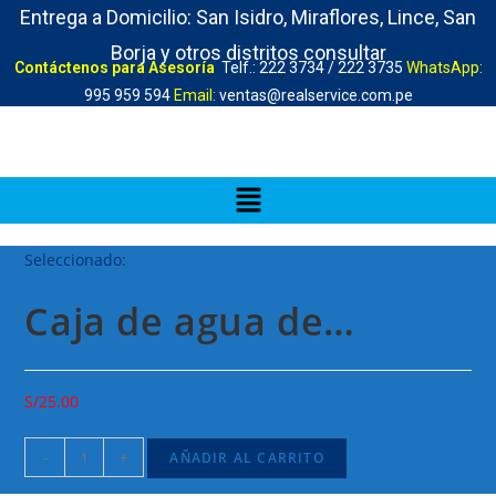
Entrega a Domicilio: San Isidro, Miraflores, Lince, San
Borja y otros distritos consultar
Contáctenos para Asesoría
Telf.: 222 3734 / 222 3735
WhatsApp:
995 959 594
Email:
ventas@realservice.com.pe
Seleccionado:
Caja de agua de…
S/
25.00
-
+
AÑADIR AL CARRITO