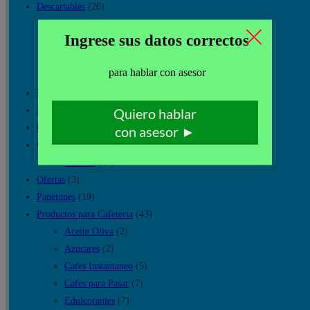
Descartables
(26)
Cucharitas
(2)
Platos
(1)
Vasos carton ecologico
(7)
Vasos Plasticos y Tecnoport
(13)
Dispensador de Agua Electrico
(3)
Dispensador de Agua portatiles
(20)
Gaseosas
(7)
Golosinas, Galletas y otros
(12)
Galletas
(10)
Ofertas
(3)
Panetones
(19)
Productos para Cafeteria
(43)
Aceite Oliva
(2)
Azucares
(2)
Cafes Instantaneo
(5)
Cafes para Pasar
(7)
Edulcorantes
(7)