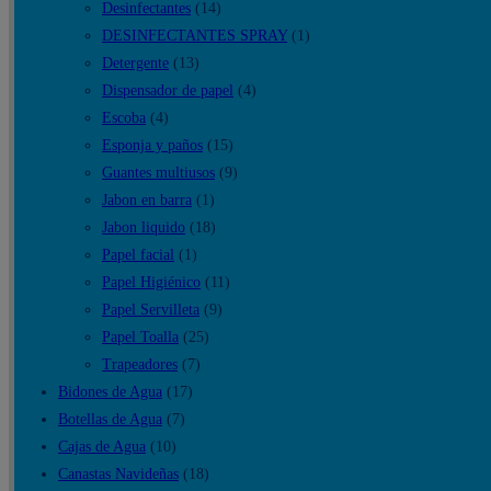
Desinfectantes
(14)
con
DESINFECTANTES SPRAY
(1)
caño
Detergente
(13)
cantidad
Dispensador de papel
(4)
Escoba
(4)
Esponja y paños
(15)
Guantes multiusos
(9)
Jabon en barra
(1)
Jabon liquido
(18)
Papel facial
(1)
Papel Higiénico
(11)
Papel Servilleta
(9)
Papel Toalla
(25)
Trapeadores
(7)
Bidones de Agua
(17)
Botellas de Agua
(7)
Cajas de Agua
(10)
Canastas Navideñas
(18)