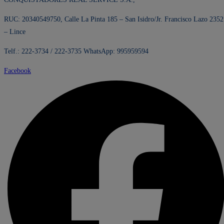
RUC: 20340549750, Calle La Pinta 185 – San Isidro/Jr. Francisco Lazo 2352
– Lince
Telf.: 222-3734 / 222-3735 WhatsApp: 995959594
Facebook