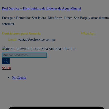
Ir
Real Service – Distribuidora de Bidones de Agua Mineral
al
Entrega a Domicilio: San Isidro, Miraflores, Lince, San Borja y otros distrito
contenido
consultar
Contáctenos para Asesoría
Telf.: 222 3734 / 222 3735
WhatsApp:
995 959
594
Email:
ventas@realservice.com.pe
Búsqueda
de
productos
S/
0.00
Mi Cuenta