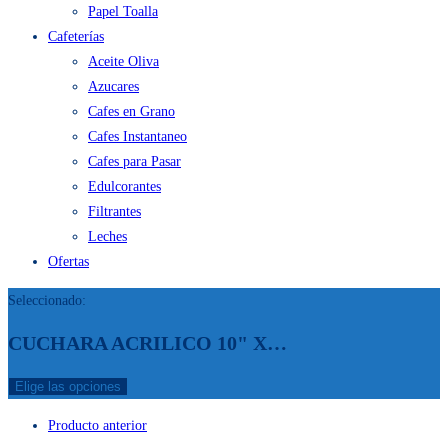
Papel Servilleta
Papel Toalla
Cafeterías
Aceite Oliva
Azucares
Cafes en Grano
Cafes Instantaneo
Cafes para Pasar
Edulcorantes
Filtrantes
Leches
Ofertas
Seleccionado:
CUCHARA ACRILICO 10" X…
Elige las opciones