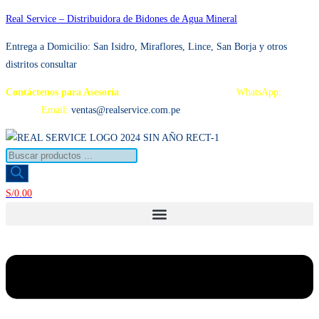
Ir
Real Service – Distribuidora de Bidones de Agua Mineral
al
Entrega a Domicilio: San Isidro, Miraflores, Lince, San Borja y otros distrito
contenido
consultar
Contáctenos para Asesoría
Telf.: 222 3734 / 222 3735
WhatsApp:
995 959
594
Email:
ventas@realservice.com.pe
Búsqueda
de
productos
S/
0.00
Menú