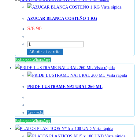
Vista rápida
Vista rápida
AZUCAR BLANCA COSTEÑO 1 KG
S/
6.90
AZUCAR
BLANCA
Añadir al carrito
COSTEÑO
Pedir por WhatsApp
1
Vista rápida
KG
Vista rápida
cantidad
PRIDE LUSTRAME NATURAL 260 ML
Leer más
Pedir por WhatsApp
Vista rápida