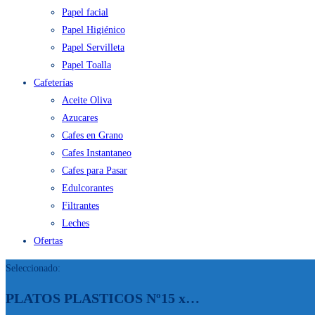
Papel facial
Papel Higiénico
Papel Servilleta
Papel Toalla
Cafeterías
Aceite Oliva
Azucares
Cafes en Grano
Cafes Instantaneo
Cafes para Pasar
Edulcorantes
Filtrantes
Leches
Ofertas
Seleccionado:
PLATOS PLASTICOS Nº15 x…