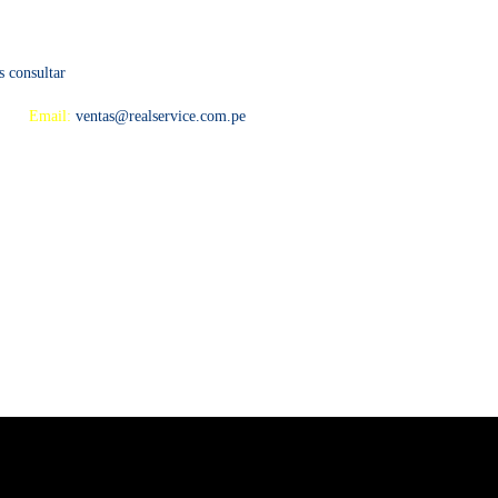
s consultar
 594
Email:
ventas@realservice.com.pe