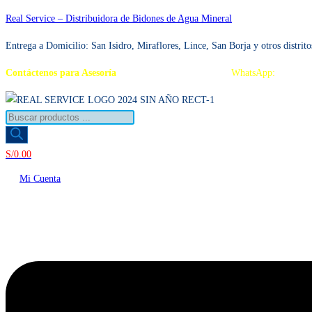
Ir
Real Service – Distribuidora de Bidones de Agua Mineral
al
Entrega a Domicilio: San Isidro, Miraflores, Lince, San Borja y otros distrito
contenido
Contáctenos para Asesoría
Telf.: 222 3734 / 222 3735
WhatsApp:
995 959
Búsqueda
de
productos
S/
0.00
Mi Cuenta
Menú