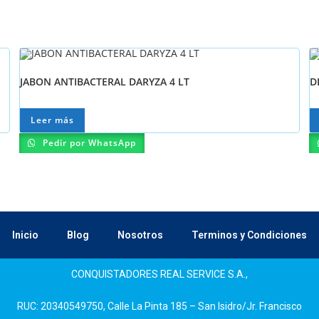
JABON ANTIBACTERAL DARYZA 4 LT
D
Leer más
Pedir por WhatsApp
Inicio
Blog
Nosotros
Terminos y Condiciones
CONQUISTADORES REAL SERVICE S.A.,
RUC: 20340549750, Calle La Pinta 185 – San Isidro/Jr. Francisco