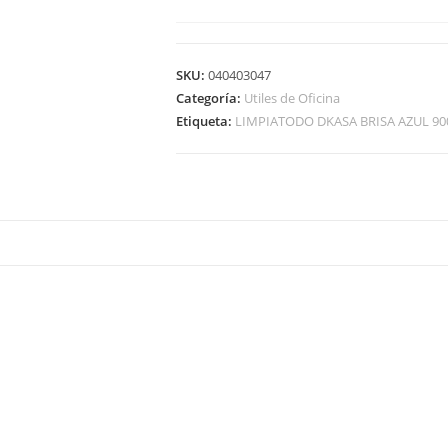
SKU:
040403047
Categoría:
Utiles de Oficina
Etiqueta:
LIMPIATODO DKASA BRISA AZUL 90