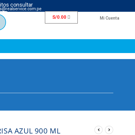
ritos consultar
s@realservice.com.pe
S/
0.00
Mi Cuenta
ISA AZUL 900 ML