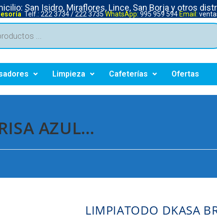
cilio: San Isidro, Miraflores, Lince, San Borja y otros dist
sesoría
Telf.: 222 3734 / 222 3735
WhatsApp:
995 959 594
Email:
venta
sadores
Limpieza
Cafeterías
Ofertas
RISA AZUL…
LIMPIATODO DKASA BR