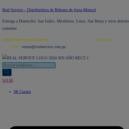
Ir
Real Service – Distribuidora de Bidones de Agua Mineral
al
Entrega a Domicilio: San Isidro, Miraflores, Lince, San Borja y otros distrito
contenido
consultar
Contáctenos para Asesoría
Telf.: 222 3734 / 222 3735
WhatsApp:
995 959
594
Email:
ventas@realservice.com.pe
Búsqueda
de
productos
S/
0.00
Mi Cuenta