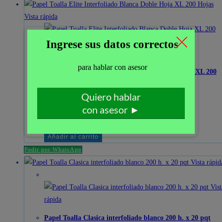
Vista rápida
Vista rápida
Papel Toalla Elite Interfoliado Blanca Doble Hoja XL 200
Hojas
S/
16.00
Papel
Toalla
Añadir al carrito
Elite
Pedir por WhatsApp
Interfoliado
Vista rápid
Blanca
-19%
Doble
Vist
Hoja
rápida
XL
Papel Toalla Clasica interfoliado blanco 200 h. x 20 pqt