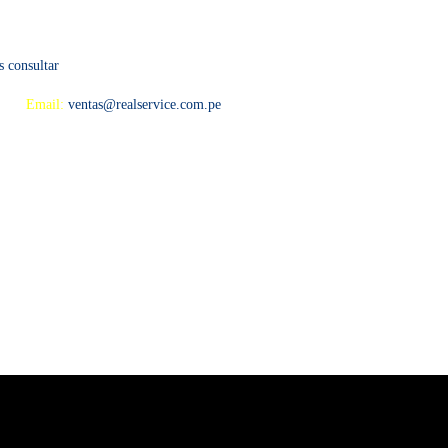
s consultar
 594
Email:
ventas@realservice.com.pe