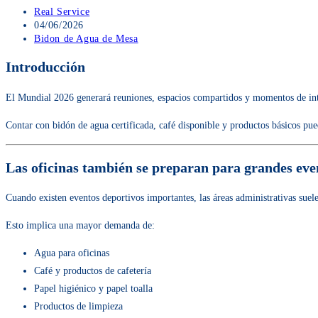
Autor
Real Service
de
Publicación
04/06/2026
la
de
Categoría
Bidon de Agua de Mesa
entrada:
la
de
Introducción
entrada:
la
entrada:
El Mundial 2026 generará reuniones, espacios compartidos y momentos de inte
Contar con bidón de agua certificada, café disponible y productos básicos pu
Las oficinas también se preparan para grandes eve
Cuando existen eventos deportivos importantes, las áreas administrativas suel
Esto implica una mayor demanda de:
Agua para oficinas
Café y productos de cafetería
Papel higiénico y papel toalla
Productos de limpieza