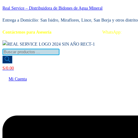
Ir
Real Service – Distribuidora de Bidones de Agua Mineral
al
Entrega a Domicilio: San Isidro, Miraflores, Lince, San Borja y otros distrito
contenido
Contáctenos para Asesoría
Telf.: 222 3734 / 222 3735
WhatsApp:
995 959
Búsqueda
de
productos
S/
0.00
Mi Cuenta
Menú