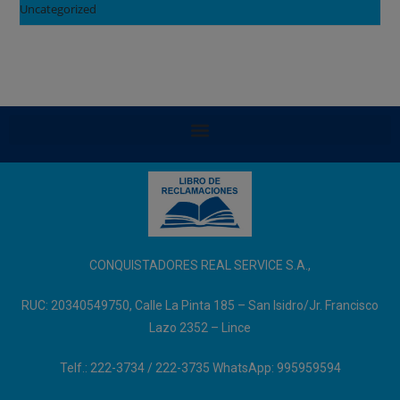
Uncategorized
CONQUISTADORES REAL SERVICE S.A.,
RUC: 20340549750, Calle La Pinta 185 – San Isidro/Jr. Francisco
Lazo 2352 – Lince
Telf.: 222-3734 / 222-3735 WhatsApp: 995959594